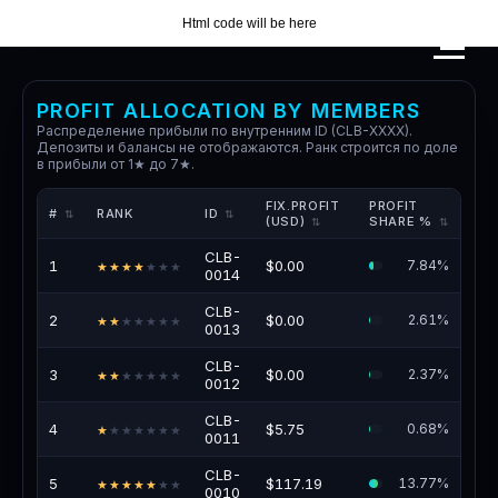
Html code will be here
PROFIT ALLOCATION BY MEMBERS
Распределение прибыли по внутренним ID (CLB-XXXX).
Депозиты и балансы не отображаются. Ранк строится по доле
в прибыли от 1★ до 7★.
FIX.PROFIT
PROFIT
#
RANK
ID
(USD)
SHARE %
CLB-
1
$0.00
7.84%
★★★★
★★★
0014
CLB-
2
$0.00
2.61%
★★
★★★★★
0013
CLB-
3
$0.00
2.37%
★★
★★★★★
0012
CLB-
4
$5.75
0.68%
★
★★★★★★
0011
CLB-
5
$117.19
13.77%
★★★★★
★★
0010