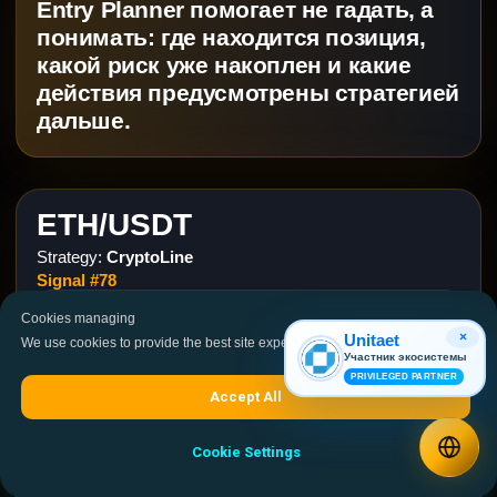
Entry Planner помогает не гадать, а
понимать: где находится позиция,
какой риск уже накоплен и какие
действия предусмотрены стратегией
дальше.
ETH/USDT
Strategy:
CryptoLine
Signal #78
High Risk
Stage 1
Cookies managing
×
Unitaet
We use cookies to provide the best site experience.
Участник экосистемы
PRIVILEGED PARTNER
Accept All
Market Price
2290.03
Cookie Settings