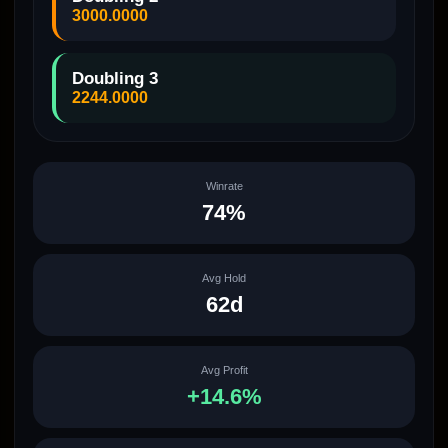
3000.0000
Doubling 3
2244.0000
Winrate
74%
Avg Hold
62d
Avg Profit
+14.6%