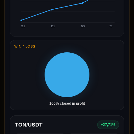
11.1
13.1
17.3
7.5
WIN / LOSS
100% closed in profit
TON/USDT
+27,71%