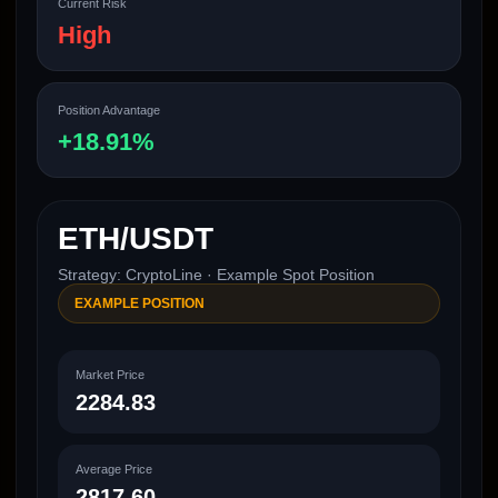
Current Risk
High
Position Advantage
+18.91%
ETH/USDT
Strategy: CryptoLine · Example Spot Position
EXAMPLE POSITION
Market Price
2284.83
Average Price
2817.60