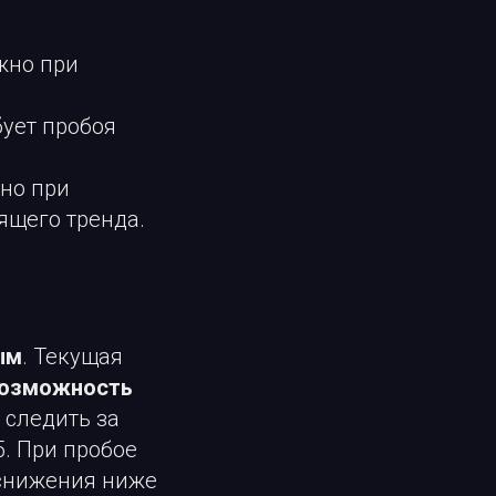
жно при
бует пробоя
но при
ящего тренда.
ым
. Текущая
озможность
 следить за
5. При пробое
 снижения ниже