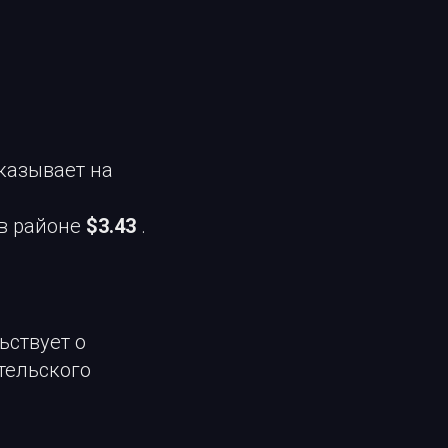
указывает на
 в районе
$3.43
.
льствует о
тельского