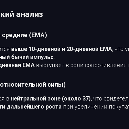
ский анализ
 средние (EMA)
ится
выше 10-дневной и 20-дневной EMA
, что 
ный бычий импульс
.
дневная EMA
выступает в роли сопротивления
 относительной силы)
ся в
нейтральной зоне (около 37)
, что свидете
и дальнейшего роста
при увеличении покупа