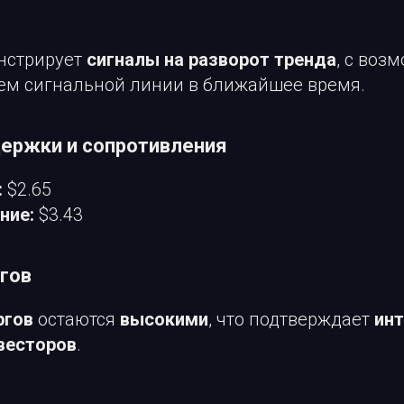
нстрирует
сигналы на разворот тренда
, с воз
ем сигнальной линии в ближайшее время.
ержки и сопротивления
:
$2.65
ние:
$3.43
гов
ргов
остаются
высокими
, что подтверждает
инт
весторов
.