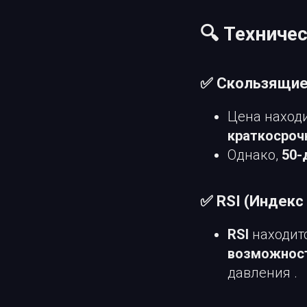
🔍 Техниче
✅ Скользящие
Цена наход
краткосроч
Однако,
50-
✅ RSI (Индекс
RSI
находит
возможност
давления .