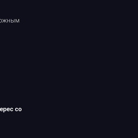
можным
ерес со