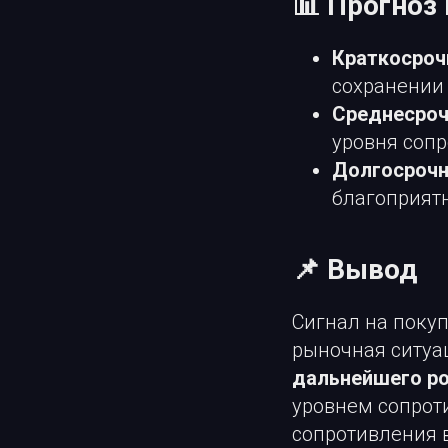
📊 Прогноз 
Краткосроч
сохранении
Среднесроч
уровня сопр
Долгосрочн
благоприят
📌 Вывод
Сигнал на покуп
рыночная ситуа
дальнейшего р
уровнем сопроти
сопротивления в