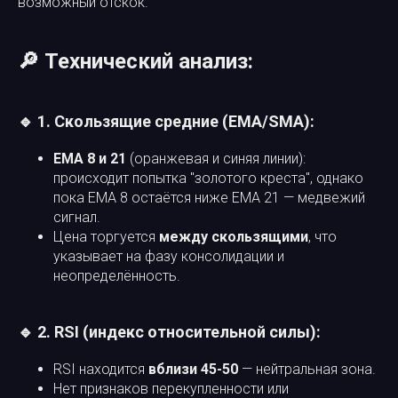
возможный отскок.
🔎 Технический анализ:
🔹 1. Скользящие средние (EMA/SMA):
EMA 8 и 21
(оранжевая и синяя линии):
происходит попытка "золотого креста", однако
пока EMA 8 остаётся ниже EMA 21 — медвежий
сигнал.
Цена торгуется
между скользящими
, что
указывает на фазу консолидации и
неопределённость.
🔹 2. RSI (индекс относительной силы):
RSI находится
вблизи 45-50
— нейтральная зона.
Нет признаков перекупленности или