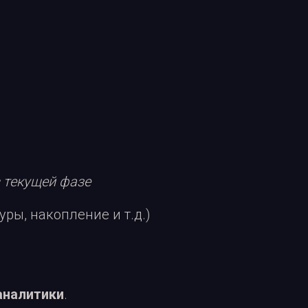
 текущей фазе
уры, накопление и т.д.)
аналитики
.