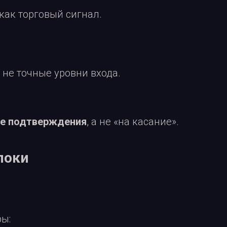
 как торговый сигнал.
а не точные уровни входа.
ле подтверждения
, а не «на касание».
локи
ры: