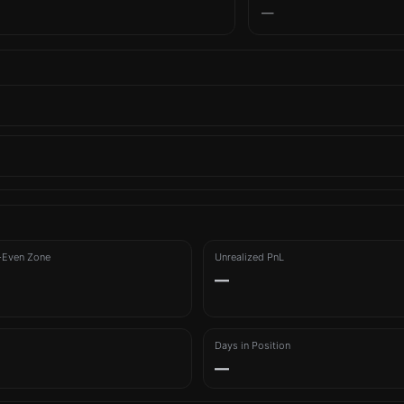
—
-Even Zone
Unrealized PnL
—
Days in Position
—