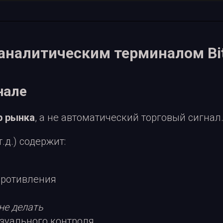
 аналитическим терминалом Bi
нале
р рынка
, а не автоматический торговый сигнал
.д.) содержит:
противления
 не делать
изуального контроля