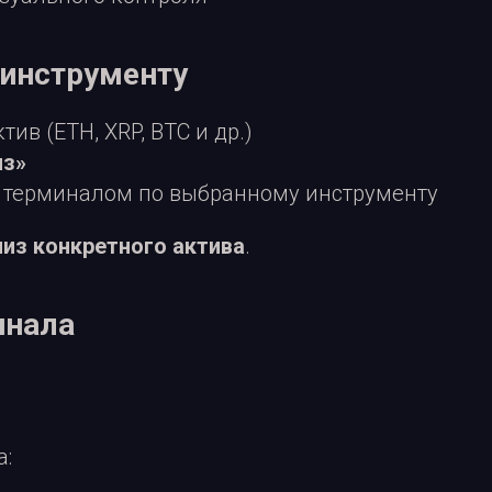
о инструменту
ив (ETH, XRP, BTC и др.)
из»
 терминалом по выбранному инструменту
из конкретного актива
.
инала
а: