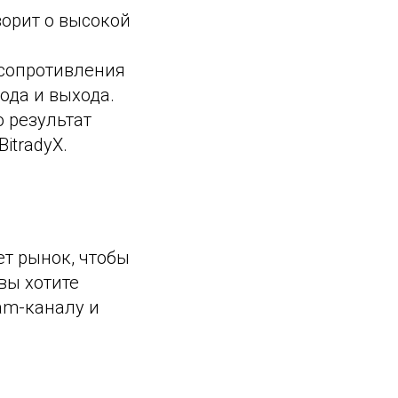
оворит о высокой
/сопротивления
ода и выхода.
о результат
itradyX.
ет рынок, чтобы
вы хотите
am-каналу и