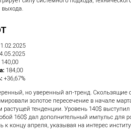
рирует силу системного подхода, техническог
 выхода.
DT
1.02.2025
4.05.2025
140,00
а:
184,00
:
+36,67%
еренный, но уверенный ап-тренд. Скользящие 
мировали золотое пересечение в начале марта
 растущей тенденции. Уровень 140$ выступил
робой 160$ дал дополнительный импульс для р
ь к концу апреля, указывая на интерес инстит