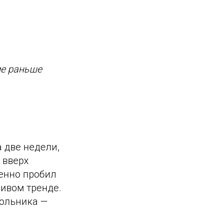
ие раньше
а две недели,
 вверх
енно пробил
чивом тренде.
гольника —