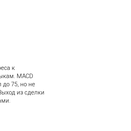
еса к
быкам. MACD
до 75, но не
Выход из сделки
ами.