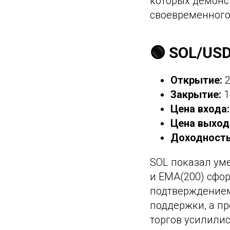
которых демонст
своевременного
🟢 SOL/US
Открытие:
2
Закрытие:
1
Цена входа:
Цена выход
Доходность
SOL показал ум
и EMA(200) сфор
подтверждением
поддержки, а п
торгов усилилис