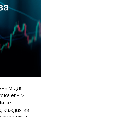
ивным для
о ключевым
Ниже
, каждая из