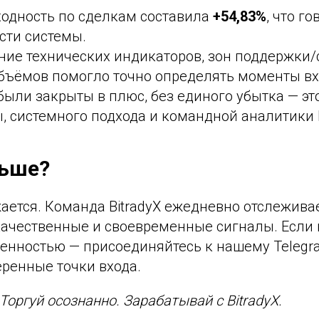
ходность по сделкам составила
+54,83%
, что г
сти системы.
ние технических индикаторов, зон поддержки
бъёмов помогло точно определять моменты вх
были закрыты в плюс, без единого убытка — эт
 системного подхода и командной аналитики B
льше?
ается. Команда BitradyX ежедневно отслежива
качественные и своевременные сигналы. Если 
ренностью — присоединяйтесь к нашему Telegr
еренные точки входа.
 Торгуй осознанно. Зарабатывай с BitradyX.