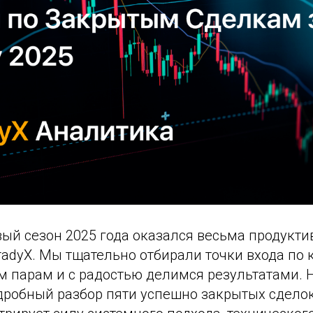
вый сезон 2025 года оказался весьма продукт
tradyX. Мы тщательно отбирали точки входа п
 парам и с радостью делимся результатами. 
дробный разбор пяти успешно закрытых сделок