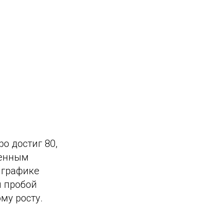
о достиг 80,
ренным
 графике
й пробой
му росту.