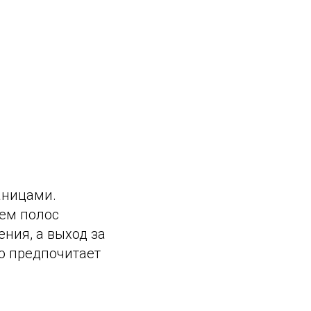
аницами.
ием полос
ния, а выход за
то предпочитает