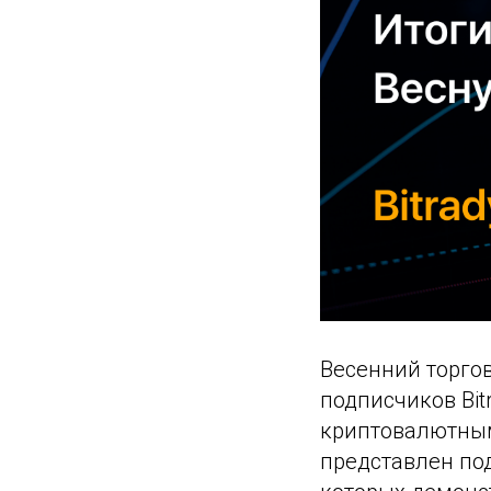
Весенний торго
подписчиков Bi
криптовалютным
представлен по