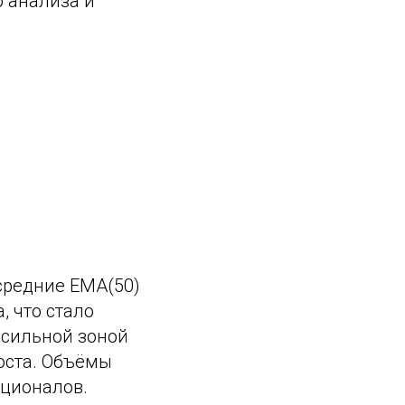
о анализа и
средние EMA(50)
, что стало
 сильной зоной
оста. Объёмы
уционалов.