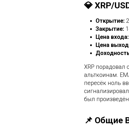
💎 XRP/US
Открытие:
2
Закрытие:
1
Цена входа:
Цена выход
Доходность
XRP порадовал 
альткоинам. EMA
пересёк ноль вв
сигнализировал
был произведён
📌 Общие 