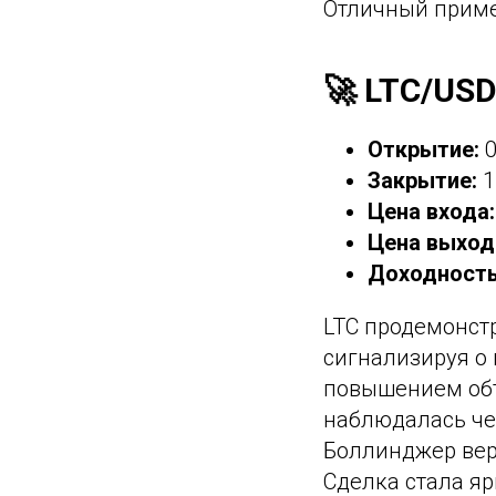
Отличный приме
🚀 LTC/US
Открытие:
0
Закрытие:
1
Цена входа:
Цена выход
Доходность
LTC продемонстр
сигнализируя о
повышением объ
наблюдалась че
Боллинджер верх
Сделка стала я