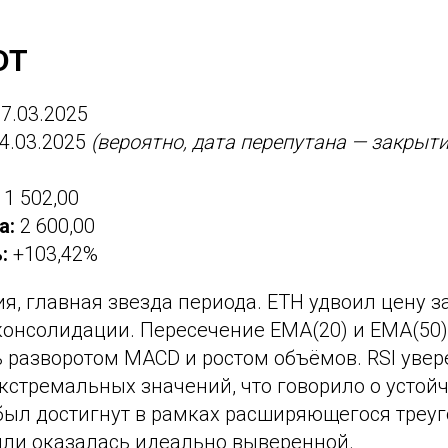
DT
7.03.2025
4.03.2025
(вероятно, дата перепутана — закрыт
1 502,00
а:
2 600,00
:
+103,42%
ия, главная звезда периода. ETH удвоил цену з
консолидации. Пересечение EMA(20) и EMA(50)
 разворотом MACD и ростом объёмов. RSI увер
 экстремальных значений, что говорило о устой
 был достигнут в рамках расширяющегося треу
ли оказалась идеально выверенной.