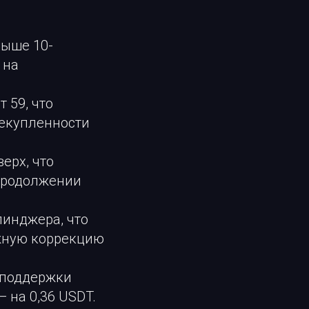
выше 10-
 на
 59, что
рекупленности
ерх, что
 продолжении
линджера, что
жную коррекцию
поддержки
— на 0,36 USDT.