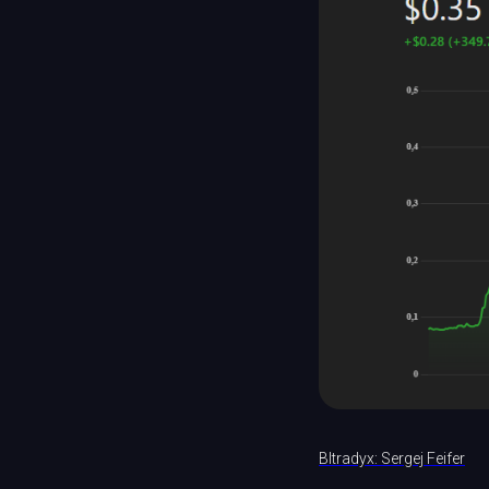
BItradyx: Sergej Feifer