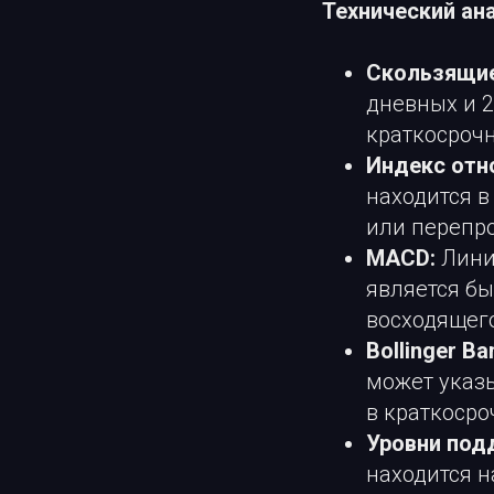
Технический ан
Скользящие
дневных и 2
краткосроч
Индекс отно
находится в
или перепр
MACD:
Лини
является б
восходящего
Bollinger Ba
может указ
в краткосро
Уровни под
находится н