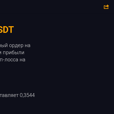
SDT
ный ордер на
ии прибыли
оп-лосса на
тавляет 0,3544