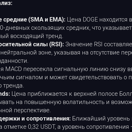
ализ:
 средние (SMA и EMA):
Цена DOGE находится 
0-дневных скользящих средних, что указывает
ный восходящий тренд.
сительной силы (RSI):
Значение RSI составляет
 нейтральной зоне, указывая на отсутствие пе
оданности.
я MACD пересекла сигнальную линию снизу вв
ычьим сигналом и может свидетельствовать о
 тренда.
nds:
Цена приближается к верхней полосе Бол
ывать на повышенную волатильность и возмо
чной перспективе.
держки и сопротивления:
Ближайший уровень 
а отметке 0,32 USDT, а уровень сопротивления 