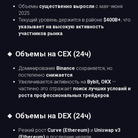
Объемы
существенно выросли
с мая–июня
2025.
Текущий уровень держится в районе
$400B+
, что
указывает на высокую активность
участников рынка
.
🔸 Объемы на CEX (24ч)
Доминирование
Binance
сохраняется, но
постепенно
снижается
.
Увеличивается активность на
Bybit, OKX
—
частично это отражает
поиск лучших условий и
роста профессиональных трейдеров
.
🔸 Объемы на DEX (24ч)
Резкий рост
Curve (Ethereum)
и
Uniswap v3
(Ethereum)
в последние недели.