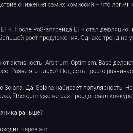
дствие снижения самих комиссий – что логичн
 ETH. После PoS-апгрейда ETH стал дефляцион
большой рост предложения. Однако тренд на
рают активность. Arbitrum, Optimism, Base дела
ее. Разве это плохо? Нет, сеть просто развивае
с Solana. Да, Solana набирает популярность. Но
рию, Ethereum уже не раз преодолевал конкур
паника раньше?
оходил через это: