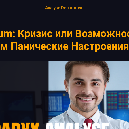
Analyse Department
eum: Кризис или Возможно
м Панические Настроения