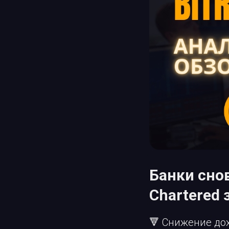
Банки снов
Chartered 
🔻 Снижение дох