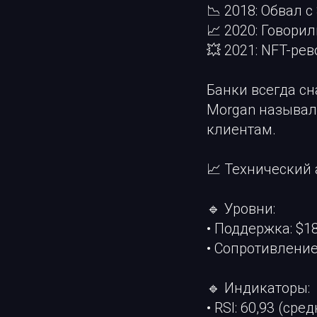
📉 2018: Обвал 
📈 2020: Говорил
💥 2021: NFT-ре
Банки всегда сн
Morgan называл 
клиентам.
📈 Технический
🔹 Уровни:
• Поддержка: $1
• Сопротивление
🔹 Индикаторы:
• RSI: 60,93 (ср