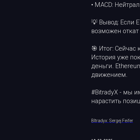
• MACD: Нейтрал
💡 Вывод: Если 
возможен откат 
🎯 Итог: Сейчас
История уже пок
деньги. Ethere
движением.
#BitradyX - мы 
нарастить пози
BItradyx: Sergej Feifer