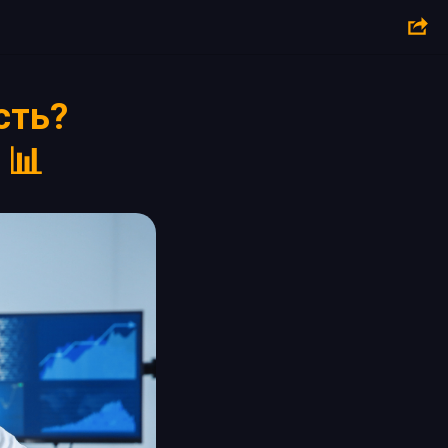
сть?
 📊