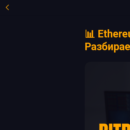
📊 Ether
Разбирае