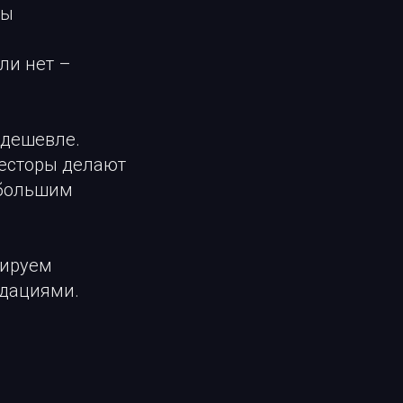
лы
сли нет –
 дешевле.
весторы делают
 большим
нируем
ндациями.