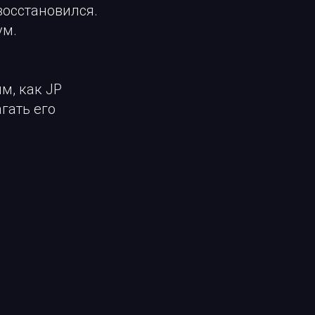
 восстановился.
ум.
м, как JP
гать его