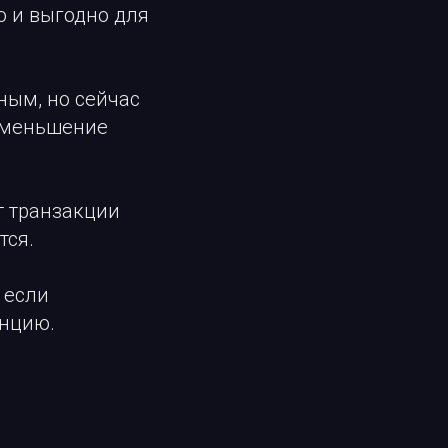
о и выгодно для
ным, но сейчас
 уменьшение
ют транзакции
тся.
 если
енцию.