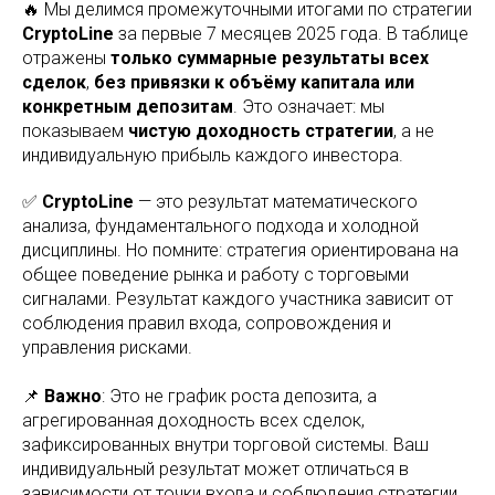
🔥 Мы делимся промежуточными итогами по стратегии
CryptoLine
за первые 7 месяцев 2025 года. В таблице
отражены
только суммарные результаты всех
сделок
,
без привязки к объёму капитала или
конкретным депозитам
. Это означает: мы
показываем
чистую доходность стратегии
, а не
индивидуальную прибыль каждого инвестора.
✅
CryptoLine
— это результат математического
анализа, фундаментального подхода и холодной
дисциплины. Но помните: стратегия ориентирована на
общее поведение рынка и работу с торговыми
сигналами. Результат каждого участника зависит от
соблюдения правил входа, сопровождения и
управления рисками.
📌
Важно
: Это не график роста депозита, а
агрегированная доходность всех сделок,
зафиксированных внутри торговой системы. Ваш
индивидуальный результат может отличаться в
зависимости от точки входа и соблюдения стратегии.