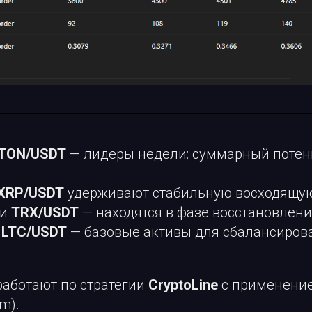
TON/USDT
— лидеры недели: суммарный потен
XRP/USDT
удерживают стабильную восходящу
и
TRX/USDT
— находятся в фазе восстановлени
и
LTC/USDT
— базовые активы для сбалансиров
работают по стратегии
CryptoLine
с применени
em).