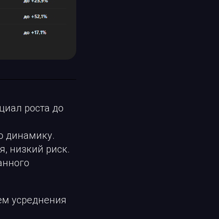
циал роста до
ю динамику.
я, низкий риск.
анного
ем усреднения