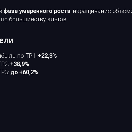
 в
фазе умеренного роста
: наращивание объём
 по большинству альтов.
дели
ибыль по TP1:
+22,3%
TP2:
+38,9%
TP3:
до +60,2%