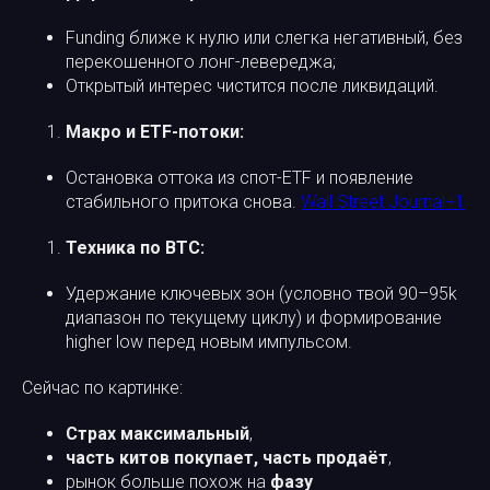
Funding ближе к нулю или слегка негативный, без
перекошенного лонг-левереджа;
Открытый интерес чистится после ликвидаций.
Макро и ETF-потоки:
Остановка оттока из спот-ETF и появление
стабильного притока снова.
Wall Street Journal+1
Техника по BTC:
Удержание ключевых зон (условно твой 90–95k
диапазон по текущему циклу) и формирование
higher low перед новым импульсом.
Сейчас по картинке:
Страх максимальный
,
часть китов покупает, часть продаёт
,
рынок больше похож на
фазу