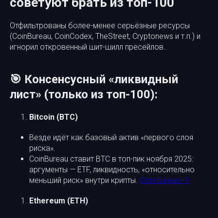
советуют брать из топ-100
Отфильтрованы более-менее серьёзные ресурсы
(CoinBureau, CoinCodex, TheStreet, Cryptonews и т.п.) и
игнорил откровенный шит-шилл пресейлов.
🎯 Консенсусный «ликвидный
лист» (только из топ-100):
Bitcoin (BTC)
Везде идёт как базовый актив «первого слоя
риска».
CoinBureau ставит BTC в топ-пик ноября 2025:
аргументы — ETF, ликвидность, «относительно
меньший риск» внутри крипты.
Coin Bureau+1
Ethereum (ETH)