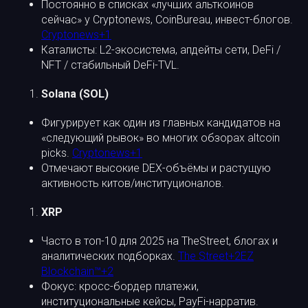
Постоянно в списках «лучших альткоинов
сейчас» у Cryptonews, CoinBureau, инвест-блогов.
Cryptonews+1
Каталисты: L2-экосистема, апдейты сети, DeFi /
NFT / стабильный DeFi-TVL.
Solana (SOL)
Фигурирует как один из главных кандидатов на
«следующий рывок» во многих обзорах altcoin
picks.
Cryptonews+1
Отмечают высокие DEX-объёмы и растущую
активность китов/институционалов.
XRP
Часто в топ-10 для 2025 на TheStreet, блогах и
аналитических подборках.
The Street+2EZ
Blockchain™+2
Фокус: кросс-бордер платежи,
институциональные кейсы, PayFi-нарратив.