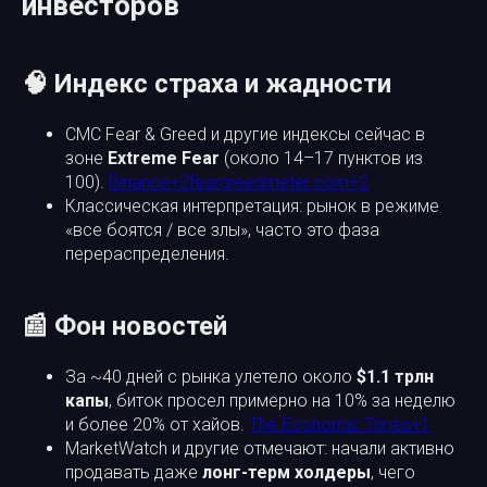
инвесторов
🧠 Индекс страха и жадности
CMC Fear & Greed и другие индексы сейчас в
зоне
Extreme Fear
(около 14–17 пунктов из
100).
Binance+2feargreedmeter.com+2
Классическая интерпретация: рынок в режиме
«все боятся / все злы», часто это фаза
перераспределения.
📰 Фон новостей
За ~40 дней с рынка улетело около
$1.1 трлн
капы
, биток просел примерно на 10% за неделю
и более 20% от хайов.
The Economic Times+1
MarketWatch и другие отмечают: начали активно
продавать даже
лонг-терм холдеры
, чего