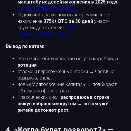
масштабу неделей накопления в 2025 году
.
Crypto Briefing+2coinglass+2
Отдельный анализ показывает суммарное
накопление
375k+ BTC за 30 дней
у части
крупных держателей.
Yahoo
Finanzen+2AltSignals.io+2
Вывод по китам:
Это не «все киты массово бегут с корабля», а
ротация
:
старые и перегруженные игроки → частично
разгружаются;
новые/долгосрочные капиталы → подбирают
объёмы на фоне страха.
Классический цикл:
распродажа в страхе →
выкуп избранным кругом → потом уже
ритейл догоняет рост
.
4. «Когда будет разворот?» —