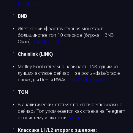
Indiatimes
BNB
Идёт как «инфраструктурная монета» в
большинстве топ-10 списков (биржа + BNB
Chain).
The Street+1
Chainlink (LINK)
Motley Fool отдельно называет LINK одним из
лучших активов сейчас — за роль «data/oracle-
слоя» для DeFi и RWAs.
The Motley Fool+1
TON
В аналитических статьях по «топ-альткоинам на
сейчас» Ton упоминается как ставка на Telegram-
экосистему и платежи.
Medium+1
Классика L1/L2 второго эшелона: