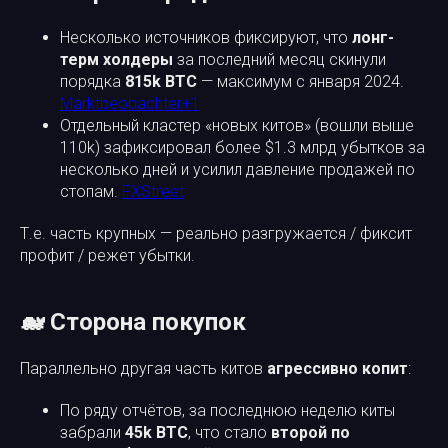
Несколько источников фиксируют, что
лонг-
терм холдеры
за последний месяц скинули
порядка
815k BTC
— максимум с января 2024.
Marktbeobachter+1
Отдельный кластер «новых китов» (вошли выше
110k) зафиксировал более $1.3 млрд убытков за
несколько дней и усилил давление продажей по
стопам.
FXStreet
Т.е. часть крупных — реально разгружается / фиксит
профит / режет убытки.
🐋 Сторона покупок
Параллельно другая часть китов
агрессивно копит
:
По ряду отчётов, за последнюю неделю киты
забрали
45k BTC
, что стало
второй по