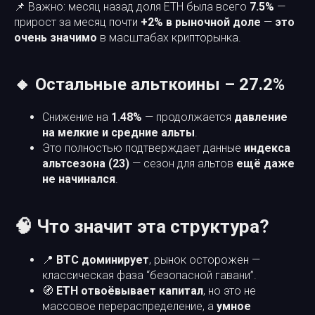
📌 Важно: месяц назад доля ETH была всего
7.5%
—
прирост за месяц почти
+2% в рыночной доле
—
это
очень значимо
в масштабах крипторынка.
🔸 Остальные альткоины – 27.2%
Снижение на
1.48%
— продолжается
давление
на мелкие и средние альты
.
Это полностью подтверждает данные
индекса
альтсезона (23)
— сезон для альтов
ещё даже
не начинался
.
🧠 Что значит эта структура?
📍
BTC доминирует
, рынок осторожен —
классическая фаза “безопасной гавани”.
🧭
ETH отвоёвывает капитал
, но это не
массовое перераспределение, а
умное