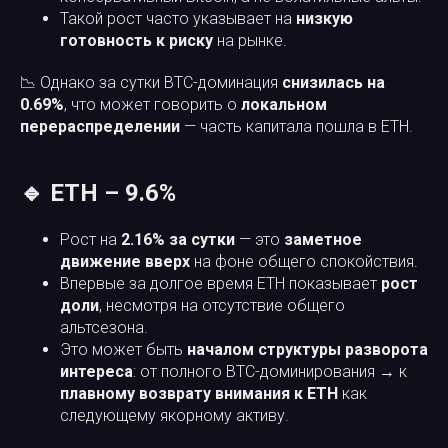
Такой рост часто указывает на
низкую
готовность к риску
на рынке.
📉 Однако за сутки BTC-доминация
снизилась на
0.69%
, что может говорить о
локальном
перераспределении
— часть капитала пошла в ETH.
🔹 ETH – 9.6%
Рост на
2.16% за сутки
— это
заметное
движение вверх
на фоне общего спокойствия.
Впервые за долгое время ETH показывает
рост
доли
, несмотря на отсутствие общего
альтсезона.
Это может быть
началом структуры разворота
интереса
: от полного BTC-доминирования → к
плавному возврату внимания к ETH
как
следующему якорному активу.