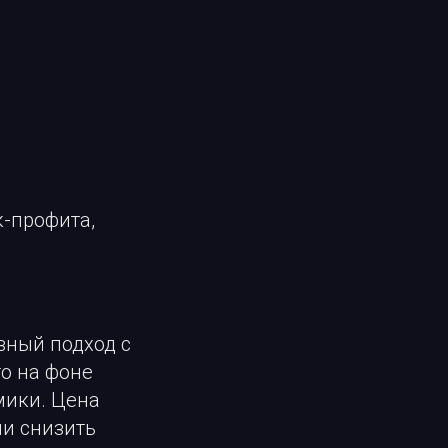
к-профита,
вный подход с
о на фоне
мики. Цена
ли снизить