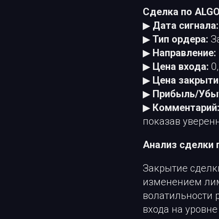
Сделка по ALG
▶
Дата сигнала:
▶
Тип ордера:
З
▶
Направление:
▶
Цена входа:
0
▶
Цена закрыти
▶
Прибыль/Убы
▶
Комментарий
показав уверенн
Анализ сделки 
Закрытие сделк
изменением лим
волатильности 
входа на уровне