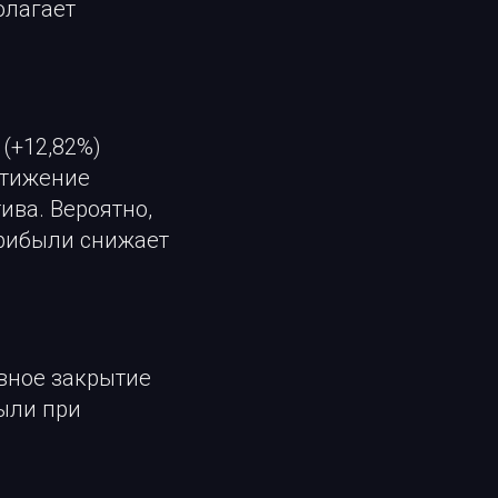
олагает
 (+12,82%)
стижение
ива. Вероятно,
рибыли снижает
вное закрытие
ыли при