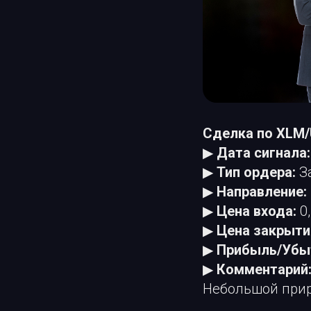
Сделка по XLM
▶
Дата сигнала:
▶
Тип ордера:
З
▶
Направление:
▶
Цена входа:
0,
▶
Цена закрыти
▶
Прибыль/Убы
▶
Комментарий
Небольшой прир