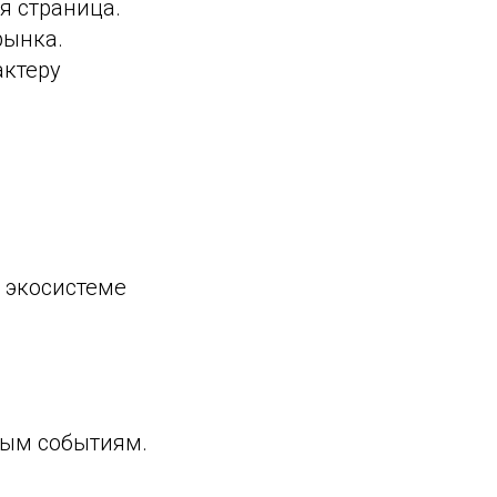
я страница.
рынка.
актеру
 экосистеме
ным событиям.