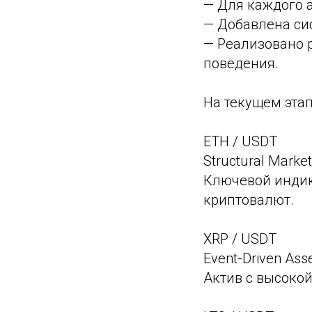
— Для каждого 
— Добавлена си
— Реализовано 
поведения.
На текущем эта
ETH / USDT
Structural Market
Ключевой индик
криптовалют.
XRP / USDT
Event-Driven Ass
Актив с высоко