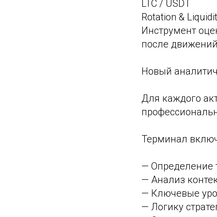
LTC / USDT
Rotation & Liquidi
Инструмент оце
после движений
Новый аналитич
Для каждого ак
профессиональн
Терминал включ
— Определение 
— Анализ конте
— Ключевые уро
— Логику стратег