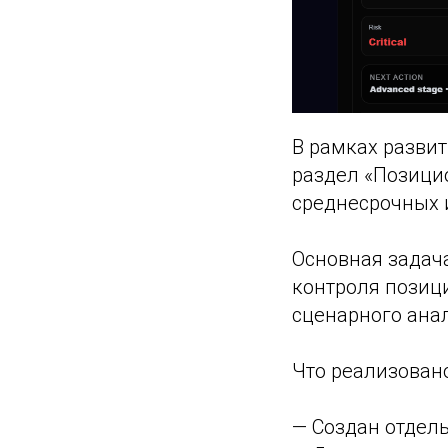
В рамках развит
раздел «Позици
среднесрочных и
Основная задач
контроля позиц
сценарного ана
Что реализовано
— Создан отдель