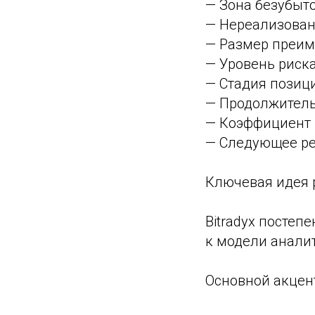
— Зона безубыт
— Нереализован
— Размер преим
— Уровень риска
— Стадия позиц
— Продолжитель
— Коэффициент 
— Следующее ре
Ключевая идея 
Bitradyx постеп
к модели анали
Основной акцент