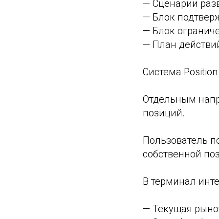
— Сценарии раз
— Блок подтвер
— Блок огранич
— План действи
Система Position
Отдельным напр
позиций.
Пользователь по
собственной по
В терминал инт
— Текущая рыно