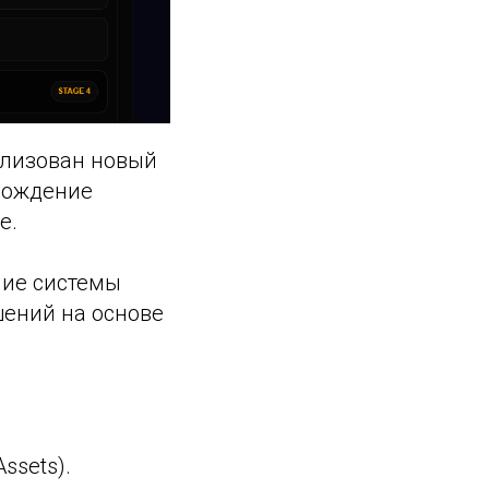
ализован новый
вождение
e.
ние системы
шений на основе
ssets).