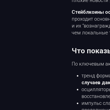
плохие новости
Стейблкоины ос
проходит основн
и их “вознаграж
чем локальные 
Что показ
По ключевым ак
тренд форм
случаев да
осциллятор
восстановле
импульс сла
продолжен