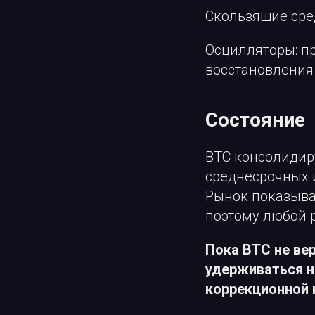
Скользящие сре
Осцилляторы: п
восстановления
Состояние
BTC консолидир
среднесрочных 
Рынок показывае
поэтому любой 
Пока BTC не ве
удерживаться н
коррекционной 