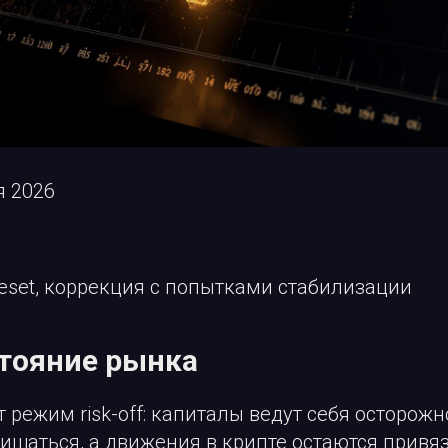
я 2026
 reset, коррекция с попытками стабилизации
тояние рынка
 режим risk-off: капиталы ведут себя осторожн
щаться, а движения в крипте остаются привяз