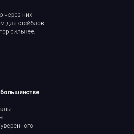
 через них
ам для стейблов
тор сильнее,
 большинстве
налы
ры
з уверенного