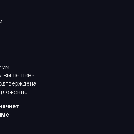
и
нием
ы выше цены.
подтверждена,
едложение.
начнёт
име