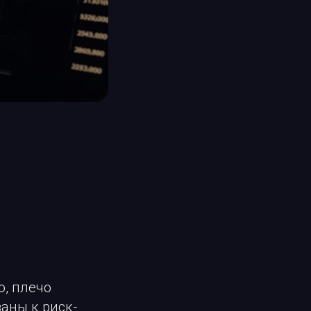
о, плечо
аны к риск-