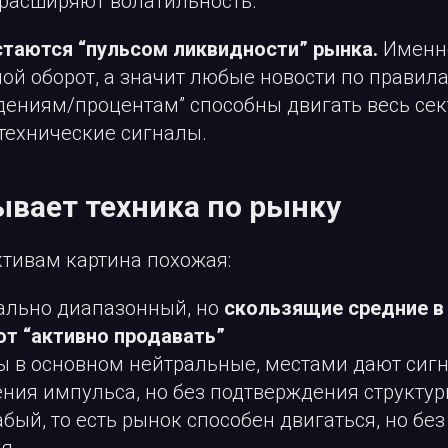
 расширяют волатильность.
таются “пульсом ликвидности” рынка.
Именно
ой оборот, а значит любые новости по правил
дениям/процентам” способны двигать весь сек
технические сигналы.
ывает техника по рынку
тивам картина похожая:
ально диапазонный, но
скользящие средние в
ют “активно продавать”
ы в основном нейтральные, местами дают сиг
ния импульса, но без подтверждения структу
бый, то есть рынок способен двигаться, но бе
ия