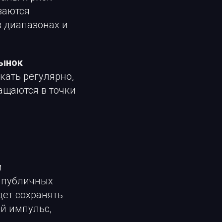
ваются
в диапазонах и
.
рынок
икать регулярно,
ащаются в точки
и
 публичных
дет сохранять
й импульс,