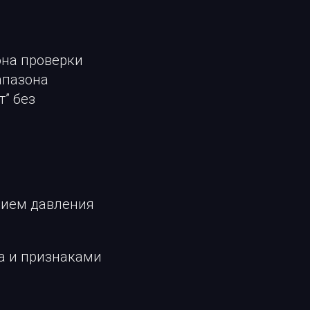
она проверки
апазона
т” без
нием давления
а и признаками