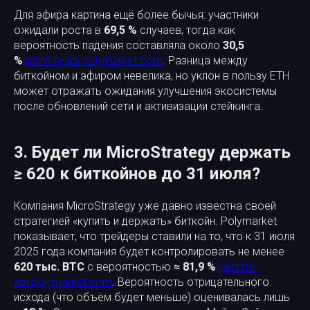
Для эфира картина ещё более бычья: участники
ожидали роста в
69,5 %
случаев, тогда как
вероятность падения составляла около
30,5
%
gamma-api.polymarket.com
. Разница между
биткойном и эфиром невелика, но уклон в пользу ETH
может отражать ожидания улучшения экосистемы
после обновлений сети и активизации стейкинга.
3. Будет ли MicroStrategy держать
≥ 620 к биткойнов до 31 июля?
Компания MicroStrategy уже давно известна своей
стратегией «купить и держать» биткойн. Polymarket
показывает, что трейдеры ставили на то, что к 31 июля
2025 года компания будет контролировать не менее
620 тыс. BTC
с вероятностью
≈ 81,9 %
gamma-
api.polymarket.com
. Вероятность отрицательного
исхода (что объём будет меньше) оценивалась лишь