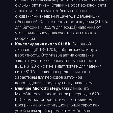
сильный оптимизм. Ставки на рост эфирной сети
даже выше, что может быть связано с
ожиданиями внедрения Layer‑2 и дальнейших
обновлений. Однако вероятности падения (31,5 %
для биткойна и 30,5 % для эфира) напоминают,
что значительная доля участников готова к
коррекции.
Консолидация около $118 k.
Основной
диапазон ($118–120 k) набрал наибольшую
вероятность. Это указывает на ожидание
«плато»: участники не ждут взрывного роста
выше $120 k, но и не видят причин для падения
ниже $116 k. Такие распределения часто
характерны для периодов затяжной
консолидации перед крупным движением.
Влияние MicroStrategy.
Ожидание, что
MicroStrategy нарастит свои резервы до 620 k
BTC и выше, говорит о том, что трейдеры
воспринимают институциональный спрос как
устойчивый драйвер рынка. Чем больше