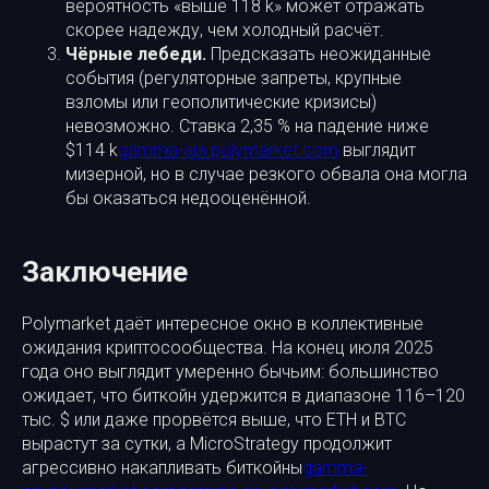
вероятность «выше 118 k» может отражать
скорее надежду, чем холодный расчёт.
Чёрные лебеди.
Предсказать неожиданные
события (регуляторные запреты, крупные
взломы или геополитические кризисы)
невозможно. Ставка 2,35 % на падение ниже
$114 k
gamma-api.polymarket.com
выглядит
мизерной, но в случае резкого обвала она могла
бы оказаться недооценённой.
Заключение
Polymarket даёт интересное окно в коллективные
ожидания криптосообщества. На конец июля 2025
года оно выглядит умеренно бычьим: большинство
ожидает, что биткойн удержится в диапазоне 116–120
тыс. $ или даже прорвётся выше, что ETH и BTC
вырастут за сутки, а MicroStrategy продолжит
агрессивно накапливать биткойны
gamma-