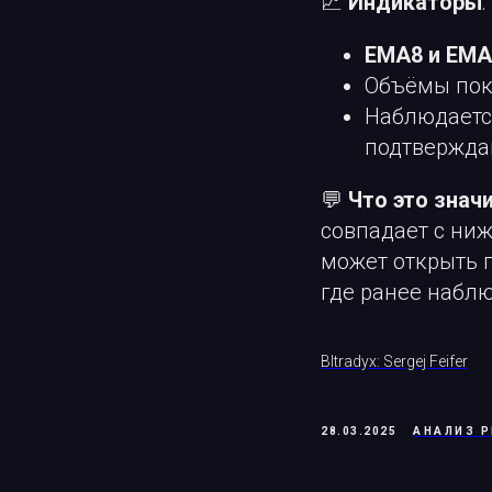
📈
Индикаторы
:
EMA8 и EMA
Объёмы по
Наблюдает
подтвержда
💬
Что это знач
совпадает с ни
может открыть п
где ранее набл
BItradyx: Sergej Feifer
28.03.2025
АНАЛИЗ 