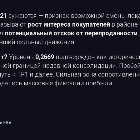
21
сужаются — признак возможной смены лока
казывают
рост интереса покупателей
в районе 
ся
потенциальный отскок от перепроданности
вший сильные движения.
ит?
Уровень
0,2669
подтверждён как историчес
жней границей недавней консолидации. Проб
уть к TP1 и далее. Сильная зона сопротивлен
юдались массовые фиксации прибыли.
РЫНКА