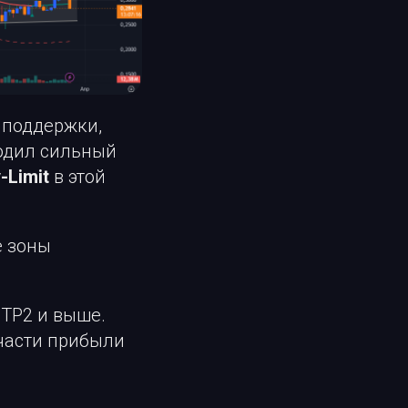
 поддержки,
ходил сильный
-Limit
в этой
е зоны
TP2 и выше.
 части прибыли