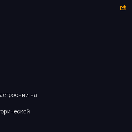
настроении на
сторической