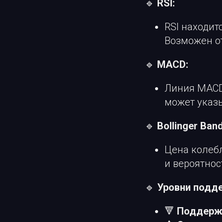
🔹
RSI:
RSI находит
Возможен от
🔹
MACD:
Линия MACD
может указ
🔹
Bollinger Ban
Цена колебл
и вероятнос
🔹
Уровни подде
🔻
Поддерж