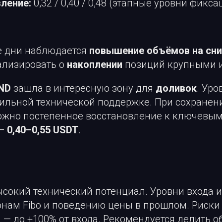
ление:
0,32 / 0,40 / 0,48 (этапные уровни фикс
е дни наблюдается
повышение объёмов на сн
ализировать о
накоплении
позиций крупными 
ND
зашла в интересную зону для
доливок
. Ур
сильной технической поддержке. При сохранен
жно постепенное восстановление к ключевы
 —
0,40–0,55 USDT
.
сокий технический потенциал. Уровни входа и
онам Fibo и поведению цены в прошлом. Риски
 — до +100% от входа. Рекомендуется делить 