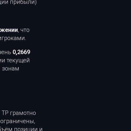
ации прибыли)
ижении
, что
игроками.
овень
0,2669
ии текущей
м зонам
 TP грамотно
 ограничены,
объём позиции и