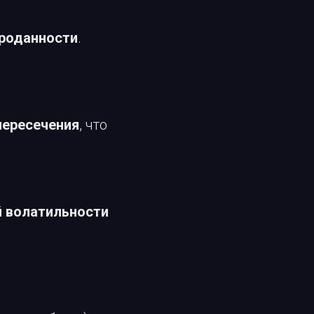
проданности
.
пересечения
, что
 волатильности