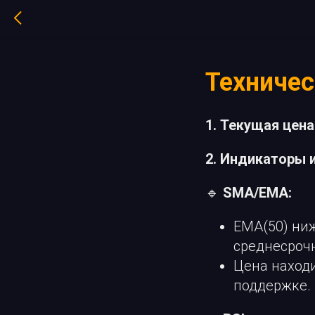
Техниче
1. Текущая цена
2. Индикаторы 
🔹
SMA/EMA:
EMA(50) ниж
среднесрочн
Цена наход
поддержке.