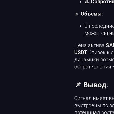
🔺
Сопротив
🔹
Объёмы:
В последни
может сигн
Цена актива
SA
USDT
близок к 
динамики возмо
сопротивления
📌 Вывод:
Сигнал имеет вы
выстроены по з
потенциал роста