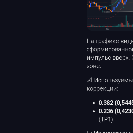
На графике видн
сформированно
импульс вверх.
зоне.
📐 Используемы
коррекции:
0.382 (0,544
0.236 (0,423
(TP1).