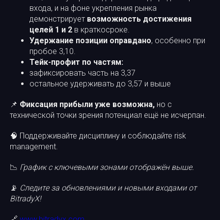
входа, и на фоне укрепления рынка
демонстрирует
возможность достижения
целей 1 и 2
в краткосроке.
Удержание позиции оправдано
, особенно при
пробое 3,10.
Тейк-профит по частям:
зафиксировать часть на 3,37
остальное удерживать до 3,57 и выше
📌
Фиксация прибыли уже возможна,
но с
технической точки зрения потенциал ещё не исчерпан.
🧠 Поддерживайте дисциплину и соблюдайте risk
management.
📉
График с ключевыми зонами отображён выше.
📡
Следите за обновлениями и новыми входами от
BitradyX!
🔗
www.bitradyx.com