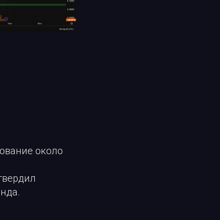
ование около
твердил
нда.