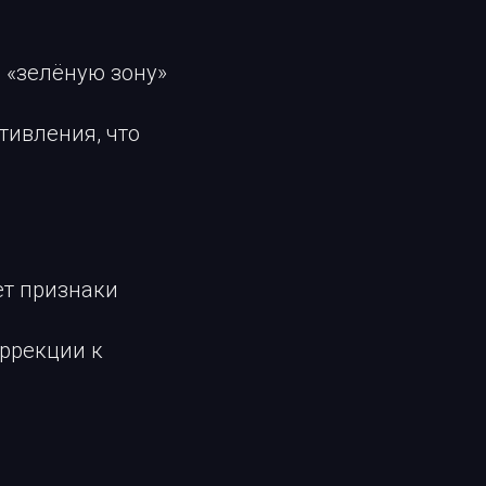
 «зелёную зону»
тивления, что
ет признаки
оррекции к