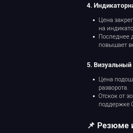
4. Индикаторн
Цена закре
на индикато
Последнее д
повышает в
5. Визуальный
Цена подошл
разворота.
Отскок от з
поддержке 0
📌 Резюме 