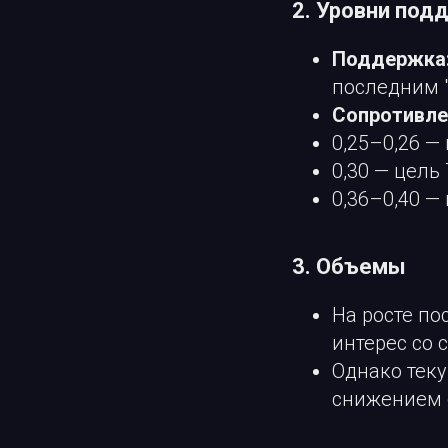
2. Уровни под
Поддержка
последним "
Сопротивле
0,25–0,26 —
0,30 — цель
0,36–0,40 —
3. Объемы
На росте по
интерес со 
Однако тек
снижением 