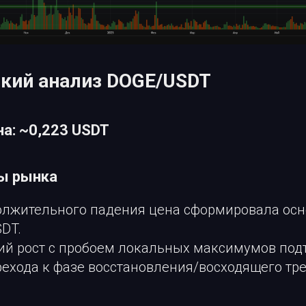
ский анализ DOGE/USDT
а: ~0,223 USDT
зы рынка
олжительного падения цена сформировала осн
SDT.
й рост с пробоем локальных максимумов под
ехода к фазе восстановления/восходящего тре