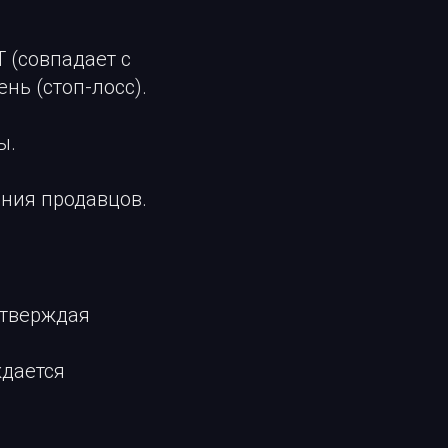
 (совпадает с
ень (стоп-лосс).
ы.
ения продавцов.
дтверждая
ждается