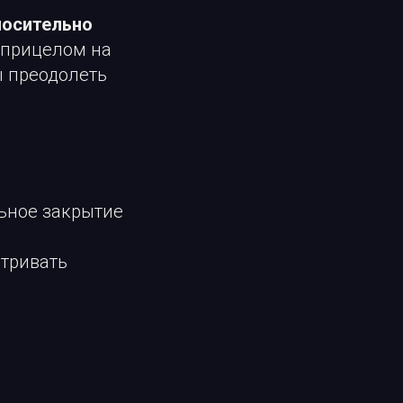
носительно
 прицелом на
ы преодолеть
ьное закрытие
атривать