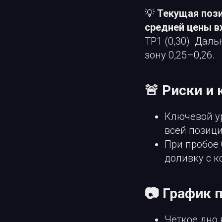
💡
Текущая пози
средней цены в
TP1 (0,30). Дал
зону 0,25–0,26.
🚨 Риски и
Ключевой у
всей позици
При пробое
доливку с к
📷 График 
Чёткое дно 