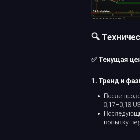
🔍 Техниче
✅ Текущая цен
1. Тренд и фа
После прод
0,17–0,18 U
Последующи
попытку пер