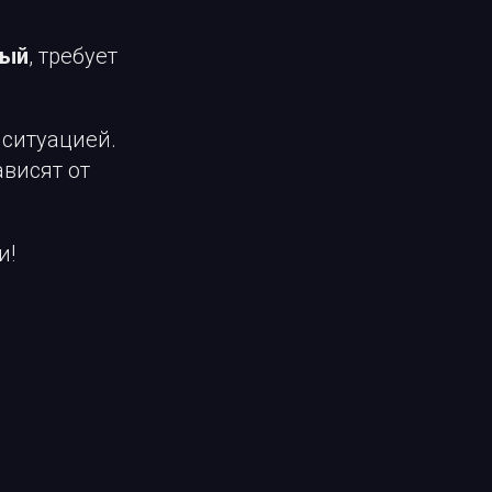
ный
, требует
ситуацией.
висят от
и!