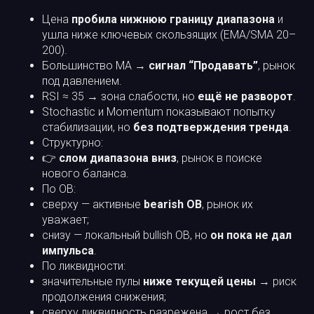
Цена
пробила нижнюю границу диапазона
и
ушла ниже ключевых скользящих (EMA/SMA 20–
200).
Большинство MA →
сигнал “Продавать”
, рынок
под давлением.
RSI ≈ 35 → зона слабости, но
ещё не разворот
.
Stochastic и Momentum показывают попытку
стабилизации, но
без подтверждения тренда
.
Структурно:
👉
слом диапазона вниз
, рынок в поиске
нового баланса.
По OB:
сверху — активные
bearish OB
, рынок их
уважает;
снизу — локальный bullish OB, но
он пока не дал
импульса
.
По ликвидности:
значительные пулы
ниже текущей цены
→ риск
продолжения снижения;
сверху ликвидность разрежена → рост без