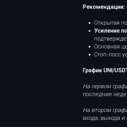
Рекомендации:
Открытая по
Усиление п
подтвержде
Основная це
Стоп-лосс у
График UNI/USD
На первом граф
последние неде
На втором граф
входа, выхода и 