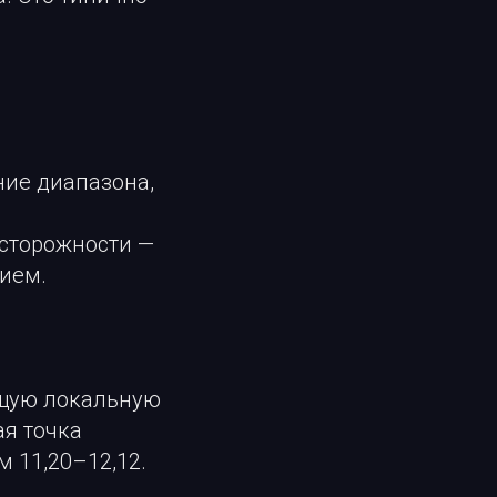
ние диапазона,
осторожности —
ием.
ущую локальную
ая точка
м 11,20–12,12.