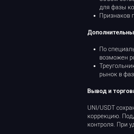
для фазы к
Признаков 
Дополнительные
По специал
возможен ро
Треугольник
рынок в фа
Вывод и торгова
UNI/USDT сохра
коррекцию. Подд
контроля. При у