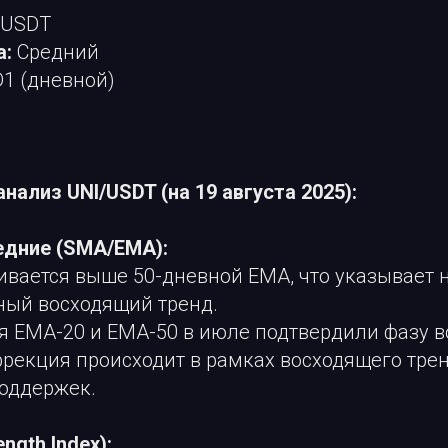
 USDT
а:
Средний
1 (дневной)
нализ UNI/USDT (на 19 августа 2025):
едние (SMA/EMA):
вается выше 50-дневной EMA, что указывает 
ный восходящий тренд.
я EMA-20 и EMA-50 в июле подтвердили фазу в
рекция происходит в рамках восходящего трен
оддержек.
ength Index):