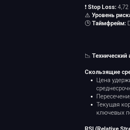
❗
Stop Loss:
4,72
⚠️
Уровень риск
🕒
Таймфрейм:
D
📉
Технический а
Скользящие ср
Цена удержи
среднесроч
Пересечени
Текущая кор
ключевых п
RSI (Relative Str