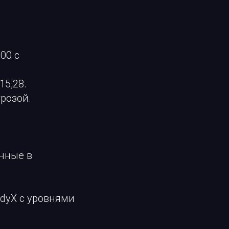
00 с
15,28.
грозой.
нные в
adyX с уровнями