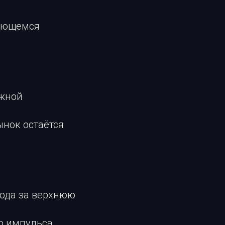
няющемся
ожной
ынок остаётся
хода за верхнюю
о импульса