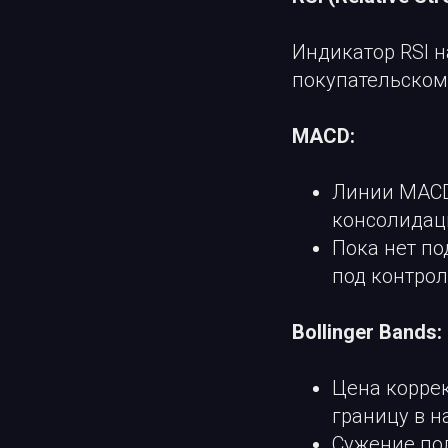
Индикатор RSI н
покупательском
MACD:
Линии MACD
консолидац
Пока нет по
под контрол
Bollinger Bands:
Цена коррек
границу в н
Сужение по