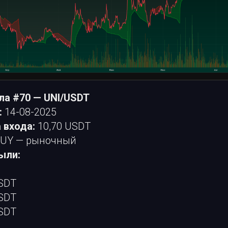
ла #70 — UNI/USDT
:
14-08-2025
 входа:
10,70 USDT
UY — рыночный
ыли:
USDT
USDT
USDT