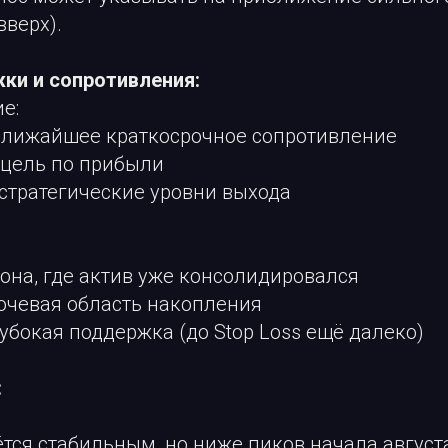
вверх).
ки и сопротивления:
е:
— ближайшее краткосрочное сопротивление
я цель по прибыли
— стратегические уровни выхода
 зона, где актив уже консолидировался
лючевая область накопления
глубокая поддержка (до Stop Loss ещё далеко)
:
тся стабильным, но ниже пиков начала августа