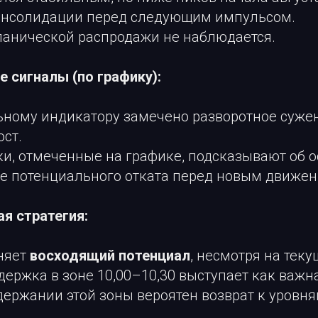
онсолидации перед следующим импульсом.
панической распродажи не наблюдается.
 сигналы (по графику):
ьному индикатору замечено разворотное суже
ст.
и, отмеченные на графике, подсказывают об 
зе потенциального отката перед новым движен
я стратегия:
няет
восходящий потенциал
, несмотря на тек
ержка в зоне 10,00–10,30 выступает как важн
держании этой зоны вероятен возврат к уровня