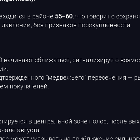
аходится в районе
55–60
, что говорит о сохра
 давлении, без признаков перекупленности.
 начинают сближаться, сигнализируя о возм
ии.
дтвержденного "медвежьего" пересечения — р
ем покупателей.
тируется в центральной зоне полос, после вы
ачале августа.
лос может указывать на приближение сильног