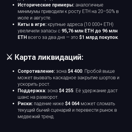
Исторические примеры:
аналогичные
минимумы приводили к росту ETH на 20–50% в
июле и августе.
Киты в игре:
крупные адреса (10 000+ ETH)
увеличили запасы с
95,76 млн ETH до 96 млн
ETH
всего за два дня — это
$1 млрд покупок
.
⚔️ Карта ликвидаций:
Сопротивление:
зона
$4 400
. Пробой выше
может вызвать каскадное закрытие шортов и
ускорить рост.
Поддержка:
зона
$4 255
. Её удержание даст
шанс на разворот.
Риски:
падение ниже
$4 064
может сломать
текущий бычий сценарий и перевести рынок в
медвежий тренд.