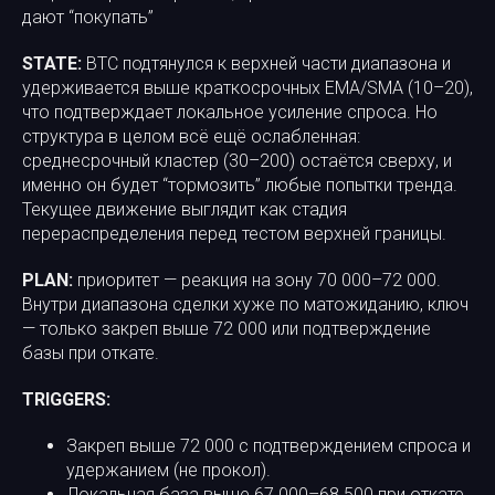
дают “покупать”
STATE:
BTC подтянулся к верхней части диапазона и
удерживается выше краткосрочных EMA/SMA (10–20),
что подтверждает локальное усиление спроса. Но
структура в целом всё ещё ослабленная:
среднесрочный кластер (30–200) остаётся сверху, и
именно он будет “тормозить” любые попытки тренда.
Текущее движение выглядит как стадия
перераспределения перед тестом верхней границы.
PLAN:
приоритет — реакция на зону 70 000–72 000.
Внутри диапазона сделки хуже по матожиданию, ключ
— только закреп выше 72 000 или подтверждение
базы при откате.
TRIGGERS:
Закреп выше 72 000 с подтверждением спроса и
удержанием (не прокол).
Локальная база выше 67 000–68 500 при откате