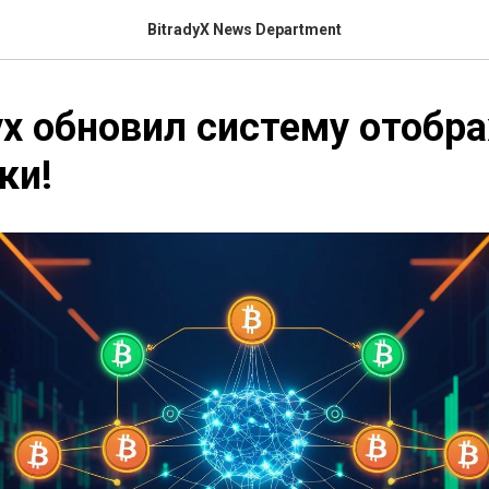
BitradyX News Department
dyx обновил систему отобр
ки!