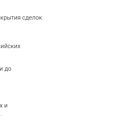
акрытия сделок.
сийских
и до
x и
.