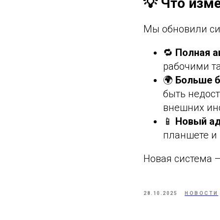
💡 Что изм
Мы обновили си
🔁
Полная а
рабочими т
🌍
Больше б
быть недост
внешних ин
📱
Новый ад
планшете и
Новая система —
28.10.2025
НОВОСТИ