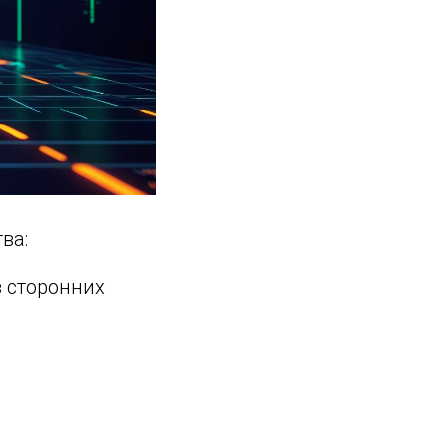
ва:
з сторонних