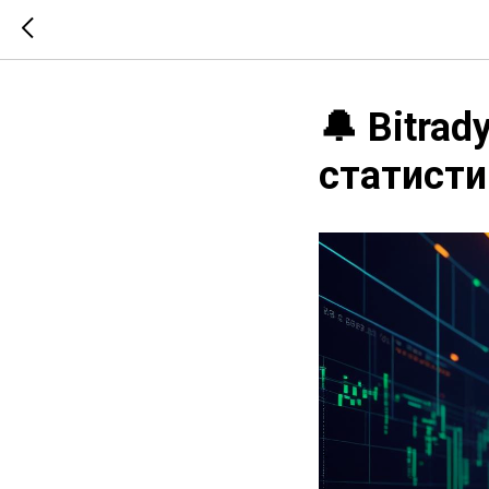
🔔 Bitra
статисти