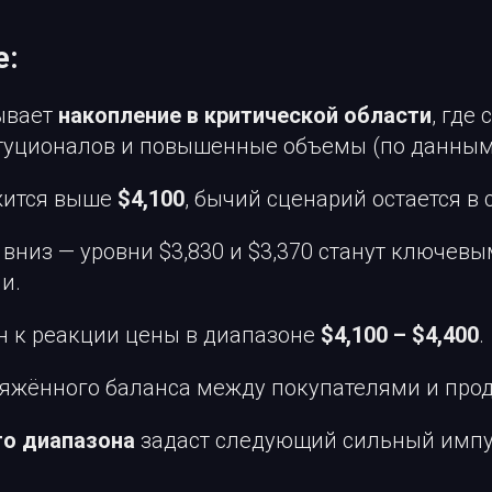
е:
ывает
накопление в критической области
, где
туционалов и повышенные объемы (по данным D
жится выше
$4,100
, бычий сценарий остается в 
 вниз — уровни $3,830 и $3,370 станут ключевы
и.
н к реакции цены в диапазоне
$4,100 – $4,400
.
ряжённого баланса между покупателями и про
го диапазона
задаст следующий сильный импу