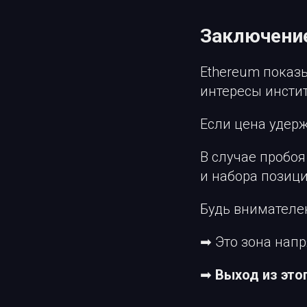
Заключени
Ethereum показ
интересы инсти
Если цена удер
В случае пробоя
и набора позици
Будь внимателе
➡ Это зона нап
➡
Выход из это