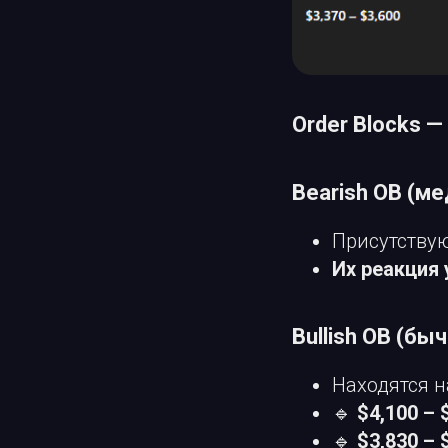
Order Blocks 
Bearish OB (м
Присутству
Их реакция
Bullish OB (быч
Находятся н
🔹
$4,100 – 
🔹
$3,830 – 