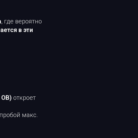
а
, где вероятно
ается в эти
 OB)
откроет
пробой макс.