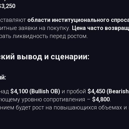
$3,250
дставляют
области институционального спрос
тные заявки на покупку.
Цена часто возвращ
брать ликвидность перед ростом.
кий вывод и сценарии:
й:
 над
$4,100 (Bullish OB)
и пробой
$4,450 (Bearish
дующему уровню сопротивления –
$4,800
.
нием будет рост на повышающихся объемах и 