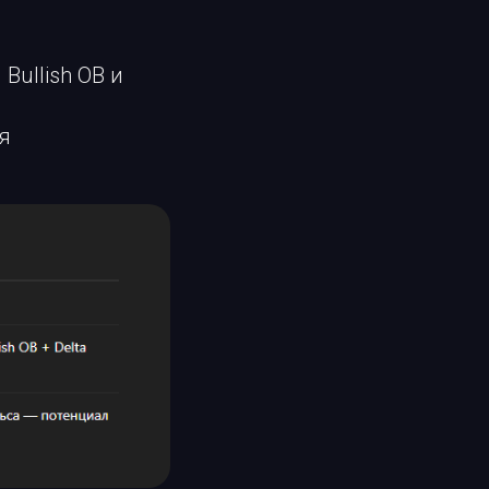
Bullish OB и
я