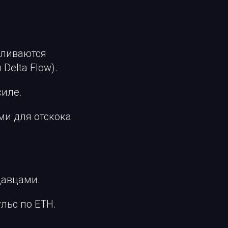
 сливаются
elta Flow).
силе.
ми для отскока
давцами.
льс по ETH.