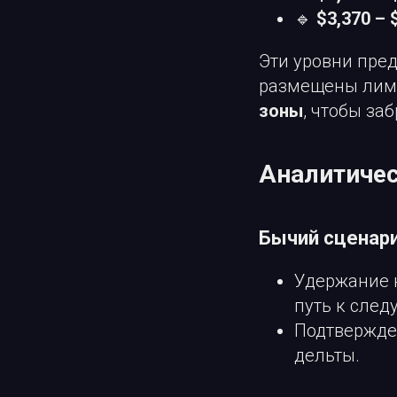
🔹
$3,370 – 
Эти уровни пре
размещены лими
зоны
, чтобы за
Аналитичес
Бычий сценари
Удержание
путь к сле
Подтвержде
дельты.