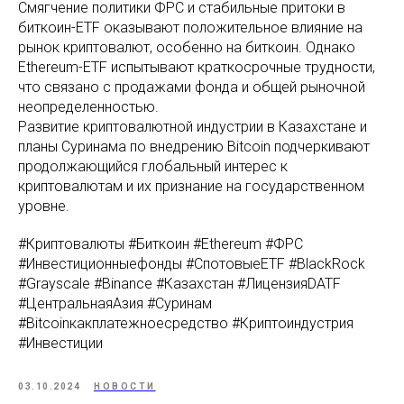
Смягчение политики ФРС и стабильные притоки в
биткоин-ETF оказывают положительное влияние на
рынок криптовалют, особенно на биткоин. Однако
Ethereum-ETF испытывают краткосрочные трудности,
что связано с продажами фонда и общей рыночной
неопределенностью.
Развитие криптовалютной индустрии в Казахстане и
планы Суринама по внедрению Bitcoin подчеркивают
продолжающийся глобальный интерес к
криптовалютам и их признание на государственном
уровне.
#Криптовалюты #Биткоин #Ethereum #ФРС
#Инвестиционныефонды #СпотовыеETF #BlackRock
#Grayscale #Binance #Казахстан #ЛицензияDATF
#ЦентральнаяАзия #Суринам
#Bitcoinкакплатежноесредство #Криптоиндустрия
#Инвестиции
03.10.2024
НОВОСТИ